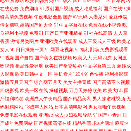
吧97资源站
欧美日韩另类0
91华人
国产日韩一区二区
日本网站
韩 欧美日韩视频 青春草免费视频播放 老司机午夜剧场 99热在线都是 男人天
在线免费
免费潮喷
91原创国产视频
成人吃瓜福利
国产在线9
操
堂抠逼 在线欧美中文亚洲精品 久草成人福利导航 性激片在线播 高清精品中
碰高清免费视频
午夜电影全集
国产AV无码
人妻系列
爱豆传媒
倩女幽魂
超清国产剧大全
91中文字幕在线
免费在线小视频
吃
文影 让男生揉的小说 电视剧免费全集观看 秋霞特色在线大片 最新影视直播
瓜福利小视频
免费91
国产日产亚洲精品
91社在线高清
人人草
香蕉
激情另类图片
亚洲欧美在线观看
成人三级成人三级
欧美老
手游基地 精品无卡 午夜亚洲无码 久久狼友社 亚洲性hd高清 国产乱理伦片在
女人bb
日日操第一页
91网豆花视频
91福利剧场
免费影视观看
91视频国产自拍
国产美女在线视频
欧美又大
无码四虎
女同激
线观看 污污视频在线观看黄 给我免费播放片国语 区男人本色vr 69av麻豆 巨
吻视频
极品性爱导航
欧美国产拳交喷奶
中文字幕第三页
超碰成
人影视
欧美日韩中文一区
手机看片1204
91色快播
福利撸影院
乳探花 亚洲制服丝袜中文综合 国产一区二 微微商务网 大地电影 日字码无精
激情五月天国产
综合网五月天
美女主播青草
国产高清不卡视频
在 超碰1区成人导航 欧美卡不卡 自拍偷拍欧美激情 看免费电影网站 欧美性
四虎影视
欧美一区在线
操碰视频
五月天婷婷欧美
欧美大BB
国
产福利啪啪
欧洲成人午夜精品
国产精品美乳
男人操蜜桃视频
无
爱亚洲视频一区二区三区 最嗨的动漫网站 麻豆国产一区二区三区四区 中文
码射精网站
18成年人网站
日本高清电影网
男女啪啪午夜视频
免费电影在线观看
亚洲ab
成人少妇视频导航
91国产小青蛙
国
字幕永久免费观看 久草在线免费福利 在线午夜国产福利 久久久久久久香蕉
产成年免费网站
国产视频高清在线
精品香蕉
求a片网址
麻豆tv