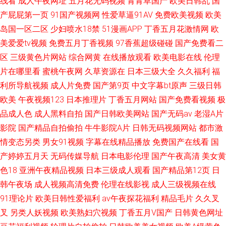
线看
成人午夜网址
五月花无码视频
青青草国产
欧美日韩乱
国
产屁屁第一页
91国产视频网
性爱草逼91AV
免费欧美视频
欧美
岛国一区二区
少妇喷水18禁
51漫画APP
丁香五月花激情网
欧
美爱爱tv视频
免费五月丁香视频
97香蕉超级碰碰
国产免费看二
区
三级黄色片网站
综合网黄
在线播放观看
欧美电影在线
伦理
片在哪里看
蜜桃午夜网
久草资源在
日本三级大全
久久福利
福
利所导航视频
成人片免费
国产第9页
中文字幕bt原声
三级日韩
欧美
午夜视频123
日本推理片
丁香五月网站
国产免费看视频
极
品成人色
成人黑料自拍
国产日韩欧美网站
国产无码av
老湿A片
影院
国产精品自拍偷拍
牛牛影院A片
日韩无码视频网站
都市激
情变态另类
男女91视频
字幕在线精品播放
免费国产在线看
国
产婷婷五月天
无码传媒导航
日本电影伦理
国产午夜高清
美女黄
色18
亚洲午夜精品视频
日本三级成人观看
国产精品第12页
日
韩午夜场
成人视频高清免费
伦理在线影视
成人三级视频在线
91理论片
欧美日韩性爱福利
av午夜探花福利
精品毛片
久久叉
叉
另类人妖视频
欧美熟妇穴视频
丁香五月V国产
日韩黄色网址