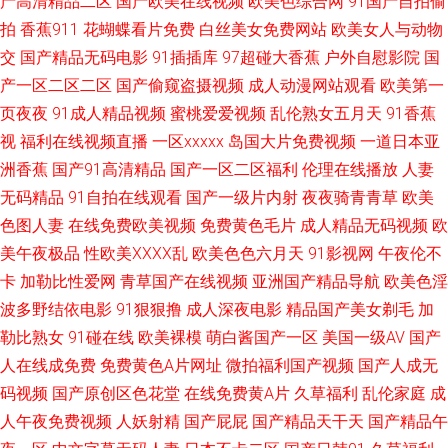
产高清精品二区
国产欧美在线视频
欧美色综合网
91国产自拍偷
拍
香蕉911
花蝴蝶看片免费
白丝美女免费网站
欧美女人与动物
子污视频app 中文字幕在线不卡 九九精品国 成全电影大全免费观看完整版
交
国产精品无码电影
91插插库
97超碰大香蕉
户外自慰影院
国
产一区二区二区
国产偷窥盗摄视频
成人动漫网站观看
欧美第一
水蜜桃在线观看网站 国产一区二区不卡短视频 尤物国产在线一区视频 全能
页夜夜
91成人精品视频
蜜桃爱爱视频
乱伦熟女五月天
91香蕉
视
福利在线视频直播
一区xxxxx
岛国大片免费视频
一道日本亚
影视在线观看 福利社区导航 日韩婬乱a一级 97综合 乱子伦一区二区三区 一
洲香蕉
国产91高清精品
国产一区二区福利
伦理在线播放
人妻
无码精品
91自拍在线观看
国产一级片内射
夜夜骑青青草
欧美
个人免费看hd视频 国产在线视频一区二区 十九岁在 成全电影免费高清 欧美
色图人妻
在线免费欧美视频
免费黄色毛片
成人精品无码视频
欧
黑人又大 中文字幕婷婷 韩国av永久免费 午夜深情在线观看免费 大香蕉A片
美午夜极品
性欧美ⅩⅩⅩⅩ乱
欧美色色六月天
91影视网
午夜伦不
卡
加勒比性爱网
青草国产在线视频
亚洲国产精品导航
欧美色淫
日本嗯啊在线观看 91视频下载 老师+中文字幕 亚洲天堂有码 国产精品17p
波多野结依电影
91狠狠撸
成人深夜电影
精品国产美女剃毛
加
勒比熟女
91碰在线
欧美裸模
萌白酱国产一区
美国一级AV
国产
色色资源网 把女人弄爽特黄a 欧美性色黄在 区观看播放 91午夜国产在线观
人在线成免费
免费黄色A片网址
微拍福利国产视频
国产人成无
码视频
国产原创区色花堂
在线免费黄A片
久草福利
乱伦家庭
成
看 蜜桃视频成人 伊人青青草大香蕉 国产愉色精品在线观看 丝瓜视频色版免
人午夜免费视频
人妖射精
国产屁屁
国产精品天干天
国产精品午
费观看 大香蕉狼友网 琪琪电影网伦理片韩国 8090在线视频直播 欧美情色图