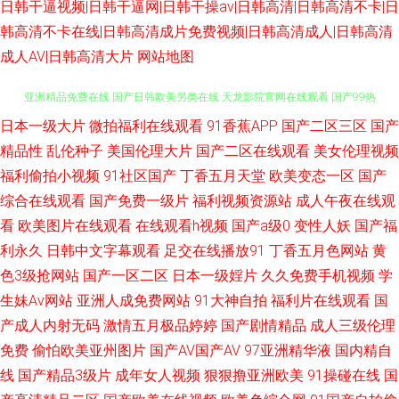
日韩干逼视频|日韩干逼网|日韩干操av|日韩高清|日韩高清不卡|日
韩高清不卡在线|日韩高清成片免费视频|日韩高清成人|日韩高清
成人AV|日韩高清大片
网站地图
日本一级大片
微拍福利在线观看
91香蕉APP
国产二区三区
国产
99碰碰 免费高清电影网站 电影手机在线观看 青娱乐92 最近国语视 老熟女大
精品性
乱伦种子
美国伦理大片
国产二区在线观看
美女伦理视频
亚洲精品免费在线 国产日韩欧美另类在线 天龙影院官网在线观看 国产99热
福利偷拍小视频
91社区国产
丁香五月天堂
欧美变态一区
国产
综合在线观看
国产免费一级片
福利视频资源站
成人午夜在线观
日韩国产乱 白丝黑丝美女九一搞黄视频 中文字幕乱码免费不 天堂8在线天堂
看
欧美图片在线观看
在线观看h视频
国产a级0
变性人妖
国产福
利永久
日韩中文字幕观看
足交在线播放91
丁香五月色网站
黄
资源在线蜜桃电影 国产操女人 日韩在线播放香蕉五码 成全高清在线观看免
色3级抢网站
国产一区二区
日本一级婬片
久久免费手机视频
学
生妹Av网站
亚洲人成免费网站
91大神自拍
福利片在线观看
国
费 秋霞成人 91精品国产99 美女搞黄 一起草视频在 日韩在线观看一区二区
产成人内射无码
激情五月极品婷婷
国产剧情精品
成人三级伦理
免费
偷怕欧美亚州图片
国产AV国产AV
97亚洲精华液
国内精自
日韩字幕在线观看 黑人粗硬进入经过视频 伊人免费大香蕉 黄污视频 为你带
线
国产精品3级片
成年女人视频
狠狠撸亚洲欧美
91操碰在线
国
来全新影视体验 个人网站大全 日本乳巨女污、在线 www51传媒在线观看 茄