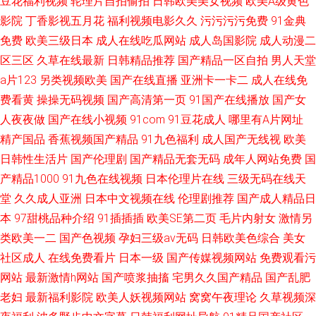
豆花福利视频
轮理片自拍偷拍
日韩欧美美女视频
欧美A级黄色
影院
丁香影视五月花
福利视频电影久久
污污污污免费
91金典
免费
欧美三级日本
成人在线吃瓜网站
成人岛国影院
成人动漫二
区三区
久草在线最新
日韩精品推荐
国产精品一区自拍
男人天堂
a片123
另类视频欧美
国产在线直播
亚洲卡一卡二
成人在线免
费看黄
操操无码视频
国产高清第一页
91国产在线播放
国产女
人夜夜做
国产在线小视频
91com
91豆花成人
哪里有A片网址
精产国品
香蕉视频国产精品
91九色福利
成人国产无线视
欧美
日韩性生活片
国产伦理剧
国产精品无套无码
成年人网站免费
国
产精品1000
91九色在线视频
日本伦理片在线
三级无码在线天
堂
久久成人亚洲
日本中文视频在线
伦理剧推荐
国产成人精品日
本
97甜桃品种介绍
91插插插
欧美SE第二页
毛片内射女
激情另
类欧美一二
国产色视频
孕妇三级av无码
日韩欧美色综合
美女
社区成人
在线免费看片
日本一级
国产传媒视频网站
免费观看污
网站
最新激情h网站
国产喷浆抽搐
宅男久久国产精品
国产乱肥
老妇
最新福利影院
欧美人妖视频网站
窝窝午夜理论
久草视频深