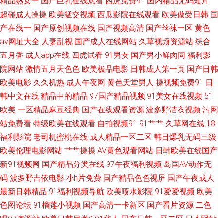
精品熟女一
国产巨乳在线观看
四虎免费91
国内精品无码短片
国产精品成人一区二区 日韩欧美综合网 99色色网 嗯啊国产视频 中文字幕超
超碰成人操操
欧美猛交视频
西瓜影院在线观看
欧美做受日韩
国
乳肉感在线 91传媒在线 久久綜合很很很 亚洲欧美中日韩在线 国产自产视频
产在线一
国产原创视频在线
国产视频高清
国产丝袜一区
黄色
av网址大全
人妻乱视
国产成人在线网站
久草视频资源站
综合
五月伊人婷婷综合 多毛的亚洲人毛茸茸 日韩欧美综合网 99热在线免费 免费
五月香
成人app在线
四虎试看
91男女
国产男小鲜肉同
福利影
院网站
激情五月天色色
欧美极品电影
日韩成人第一页
国产日韩
观看的影视网站 一级不卡免费视 花蝴蝶看片日本大全 日本高清特黄刺激大
欧美电影
久久机热
成人午夜网
黄色天堂男人
操视频免费91
日
韩中文在线
精品中的精品
97国产精品视频
91美女在线视频
51
片 日韩精品一区国产精品 草草视频91 欧美专区在线中文网 91白丝秘 精品一
欧美
一区精品麻豆经典
国产在线观看资源
波多野洁衣视频
污网
级 亚洲国产精品不卡在线 国产色在线亚洲 爽死七七 www婷婷 欧美国产激情
站免费看
特级欧美在线观看
自拍视频91
91艹艹
久草网在线
18
福利影院
老司机蜜桃在线
成人精品一区二区
韩日爆乳无码三级
视频一区 18香蕉 久草精品 亚洲区在线一区 国产美女www爽爽 思思99re6国
欧美伦理电影网站
艹艹操操
AV黄色观看网站
日韩欧美在线国产
新91视频网
国产精品分类在线
97午夜福利视频
岛国AV动作无
操人软件 欧美性爱网页 中文字幕不卡亚洲 黑人福利视频导航 在线精品欧美
码
波多野吉依电影
小h片免费
国产精品色色视屏
国产午夜成人
最新日韩精品
91福利视频导航
欧美喷水影院
91爱爱视频
欧美
一区二区 九九热超碰 亚洲男人的天 国产精品二十页 日韩欧美国产传媒 AV日
色图论坛
91榴莲小视频
国产高清一卡新区
国产看片资源
二色