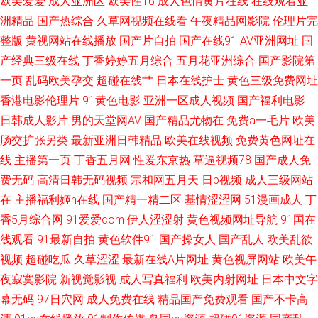
欧美爱爱
成人亚洲区
欧美性16
成人色情黄片在线
在线观看亚
产 国产自产视 新人人影视 国产老熟女ass 午夜一区二区免费视频 国产精品
洲精品
国产热综合
久草网视频在线看
午夜精品网影院
伦理片完
整版
黄视网站在线播放
国产片自拍
国产在线91
AV亚洲网址
国
成人99在线 日韩三级第一页 超碰九69 日本黄大片欧美国产 91新视频网站
产经典三级在线
丁香婷婷五月综合
五月花亚洲综合
国产影院第
欧美日产国产亚洲综合 99精品在线观看视频 欧美日韩加勒比 91精品国产免
一页
乱码欧美孕交
超碰在线艹
日本在线护士
黄色三级免费网址
香港电影伦理片
91黄色电影
亚洲一区成人视频
国产福利电影
费 老司机黄色网 亚洲自拍日韩欧美 国产淫秽性爱视频在线 亚洲欧美日韩在
日韩成人影片
男的天堂网AV
国产精品尤物在
免费a一毛片
欧美
肠交扩张另类
最新亚洲日韩精品
欧美在线视频
免费黄色网址在
线中文 激情五月天综合网 亚洲自拍偷拍欧美 国产日韩欧美系列 www青艹 日
线
主播第一页
丁香五月网
性爱东京热
草逼视频78
国产成人免
费无码
高清日韩无码视频
宗和网五月天
日b视频
成人三级网站
韩激情网 插我一区二区在线观看 日韩欧美一页综合区 岛国a免费观看 三级综
在
主播福利姬h在线
国产精一精二区
基情涩涩网
51漫画成人
丁
合自拍欧美 盗摄国产盗摄合集 日本3级电影性交 91网站在线免费观看 青青
香5月综合网
91爱爱com
伊人涩涩射
黄色视频网址导航
91国在
线观看
91最新自拍
黄色软件91
国产操女人
国产乱人
欧美乱欲
影院学生妹 91网站播放 欧美不卡视 真人激情 精彩视频一区二区三区 亚洲欧
视频
超碰吃瓜
久草涩涩
最新在线A片网址
黄色视屏网站
欧美午
夜寂寞影院
新视觉影视
成人写真福利
欧美内射网址
日本中文字
美自 国产喷水在线观看 四房播播播 大香蕉依然在线 人人牛牛 菠萝蜜视频 日
幕无码
97日穴网
成人免费在线
精品国产免费观看
国产不卡高