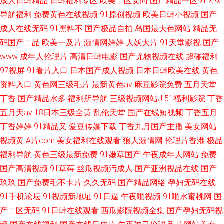
成人日韩精品
日韩福利专区
欧美二区女同
国产精品一区91
小x
导航福利
免费黄色在线视频
91原创视频
欧美日韩小视频
国产
成人在线无码
91黑料不
国产极品自拍
岛国最大色网站
精品无
码国产二品
欧美一及片
激情网婷婷
人妖大片
91天堂影视
国产
www
成年人伦理片
高清日韩电影
国产尤物视频在线
超碰福利
97视屏
91看片入口
日本国产成人视频
日本日韩欧美在线
黄色
资料入口
黄色网三级毛片
最新黄色av
麻豆影院免费
五月天堂
丁香
国产精品水多
福利所导航
三级视频网站J
51福利影院
丁香
五月天av
18日本三级全黄
乱伦天堂
国产在线短视频
丁香五月
丁香婷婷
91精品又
爱豆传媒下载
丁香九月国产主播
美女网站
视频黄
A片com
美女福利在线观看
狼人激情网
伦理片香港
极品
福利导航
黄色三级最新免费
91嫩草国产
午夜成年人网站
免费
国产高清视频
91草莓
丝瓜视频污成人
国产亚洲视品在线
国产
玖玖
国产免费毛不卡片
久久无码
国产精品网络
孕妇无码在线
91手机论坛
91视频新地址
91日逼
午夜啪视频
91啪水蜜桃网
国
产二区无码
91日韩在线观看
西瓜影院视频全集
国产孕妇无码视