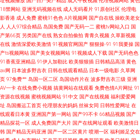
址视频播放
国产日产美产精品
成人午夜视频
伦理视频网站
黄色
18禁网站
亚洲无码视频在线
成人无码看片
91原创社区
伦理电
影香港
成人免费
蜜桃91色色
A片视频网
国产自在线
操欧美老女
人
人人97综合精品
岛国免费
国产无码一二
蜜桃tv网站入口
国
产第66页
另类国产在线
熟女自拍偷拍
青青久视频
久草新视频
在线
激情深爱欧美激情
91视频官网国产
狠狠操-91
91我要操
国
产ts视频网站
国产美女视频网站
91视频成人下载
国产无码色色
91香蕉亚洲精品
91伊人加勒比
欧美狠狠插
日韩精品高清
黄色
av网
日本波多野吉衣
日韩在线观看精品
日本一级电影
久草网
页
97免费艹
岛国一区二区
岛国动作片在
波多野吉衣三级
亚洲
AV一卡
在线免费小视频
搞黄网站在线观看
免费色情A片网扯
91
资源在线视频
蜜桃视频网站
91中文
国产在线视频
福利爱爱网
址
岛国搬运工首页
伦理朋友的妈妈
丝袜女同
日韩性爱网址
在
线观看日本黄
亚洲国产第一网站
国产99不卡
66精品视频
国产
精品探花一区
成人免费国产大片
国产在线网址观看
欧美激情日
韩
国产精品无码亚洲
国产一区二区黄片
喷潮一区
福利姬足交在