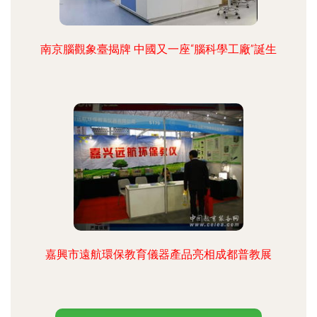
南京腦觀象臺揭牌 中國又一座“腦科學工廠”誕生
嘉興市遠航環保教育儀器產品亮相成都普教展