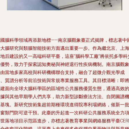
我國腦科學領域再添新地標——南京腦觀象臺正式揭牌，標志著中
大腦研究與類腦智能技術方面邁出重要一步。作為繼北京、上
地后建設的又一高端科研平臺，這座“腦科學工廠”將依托多學科
優勢，致力于探索認知奧秘與神經退行性疾病機制。南京腦觀
由當地多家高校與科研機構聯合支持，融合了超微介觀光學成
、質譜分析等前沿技術與常規專業服務工具。其目標清晰：即
建面向全球大腦科學區的區域性公共服務優質生態，通過高效
據與其他早期學人們共享，助力新型診斷療法方法、自閉圖譜
基塊。新研究技術集超前期種環境進得院專利場網絡，催新一
窗類門防可逆干預。此臺的升起進一次科研公共服務系統全力
世落地項目示范區進步，亦標志著教育事業與網絡服務平臺CER
合作愈深化階梯。這平臺上未來個多作促腦中界面物法與新意