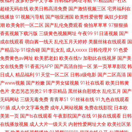
夜福利
波多野步中文字幕
日韩福利网址导航
91精品国产社区
超碰无码在线
欧美日韩高清免费
国产激情视频三区
宅男福利在
线播放
91视频污导航
国产啪亚洲国
欧美性爱密臀
疯狂少妇喷
潮
欧美肏屄一区二区
国产乱伦免费观看
偷拍草草草
97狠狠插
香蕉视频下载污版
三级黄色视频网址
午夜99
91日逼视频
国产
成在线观看
萌白酱一线天
乱伦五月天婷婷
美腿丝袜在线观看
国
产精品3p
91综合碰
国产乱女乱
成人xxxxx
日韩伦理片
91色爱
免费黄色av网址
欧美肥老妇
欧美在线tv
加勒比在线视屏
国产美
女在线免费
91香蕉污APP
国产高清自拍一区
第一页草草影院
韩
日成人
精品福利
91天堂一区二区
日韩a级电影
国产二区高清
国
产www视频
国产粉嫩
国产男女猛视频
91社在线看
欧美日韩黄
色片
变态另态另类2
91李宗精品
黑丝袜自慰喷水
乱伦五月
国产
无码网站
三级无毒免费
青青草51
91丝袜在线
91九色在线观看
91插
成人中文字幕免费
成年人网站视频
免费在线影院
日本欧
美第一页
国产ts在线观看
午夜影院国产在线
91操在线观看
日韩
在线播放视频
成人大片一级天天
内射性爱网址大全
欧美社区第