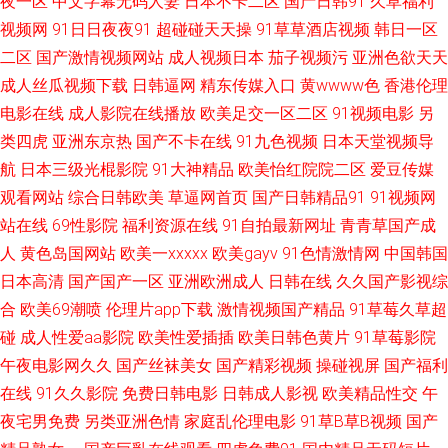
夜一区
中文字幕无码人妻
日本不卡二区
国产日韩91
久草福利
视频网
91日日夜夜91
超碰碰天天操
91草草酒店视频
韩日一区
文 久草超碰97在线 后入丝袜大屁股 中文字幕日韩亚洲85 蜜桃视频a 91竹菊
二区
国产激情视频网站
成人视频日本
茄子视频污
亚洲色欲天天
成人丝瓜视频下载
日韩逼网
精东传媒入口
黄wwww色
香港伦理
国产 青青草一级色网站 变态AV导航网 日本AⅤ网址 超碰99丝袜诱惑 日韩午
电影在线
成人影院在线播放
欧美足交一区二区
91视频电影
另
类四虎
亚洲东京热
国产不卡在线
91九色视频
日本天堂视频导
夜免 国产86精选 手机看片91精品一区 国产黄站 午夜有码 国产伊人色 亚洲
航
日本三级光棍影院
91大神精品
欧美怡红院院二区
爱豆传媒
观看网站
综合日韩欧美
草逼网首页
国产日韩精品91
91视频网
天天干 久草av电影 最新电影观看不卡网站 天天影视亚洲欧美 国产亚洲自拍
站在线
69性影院
福利资源在线
91自拍最新网址
青青草国产成
午夜影院毛片 电视剧大全免 日韩精品首页 99精品在这里 免费视频在 亚洲无
人
黄色岛国网站
欧美一xxxxx
欧美gayv
91色情激情网
中国韩国
日本高清
国产国产一区
亚洲欧洲成人
日韩在线
久久国产影视综
人区码suv 国产女大免费网站 婷婷五月天网 大渔直播 平泉房产网 2018日韩
合
欧美69潮喷
伦理片app下载
激情视频国产精品
91草莓久草超
碰
成人性爱aa影院
欧美性爱插插
欧美日韩色黄片
91草莓影院
朝吹一本到 理论片电影网 亚洲精品制服丝袜四区 国产另类ts人 日韩美女在
午夜电影网久久
国产丝袜美女
国产精彩视频
操碰视屏
国产福利
在线
91久久影院
免费日韩电影
日韩成人影视
欧美精品性交
午
成人看片网站 欧美专区自拍 91www在线 精品在线视频免 学长边洗澡边把我
夜宅男免费
另类亚洲色情
家庭乱伦理电影
91草B草B视频
国产