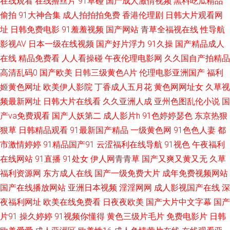
在线观看
在线撸丝片
91草碰
国产成人激情视频
黑料吃瓜精品
亚洲射色精品大地资源 精品国产品国 亚洲日韩免费在线观看 国产天堂一区
偷拍
91大神合集
成人拍拍拍免费
香港伦理剧
日韩大片观看网
无码专区伦理三级 国产97在线 搡bbbb搡bbb 成人黃色一級片 欧洲亚洲日本
址
日韩免费电影
91羞羞视频
国产网站
青草全福视在线
性导航
影视AV
日本一级在线视频
国产好片浮力
91久操
国产精品成人
国产白丝在线 大香蕉超碰免费在 成全影视大全在线看我的女友 污污的网 九
在线
精品免费看
人人看操碰
午夜伦理电影网
久久国自产拍精品
高清乱码0
国产欧美
日韩三级黄色A片
伦理电影亚洲国产
福利
九热国产视频精品 99超碰久 日韩专区亚洲精品 国产精品第一区第 亚洲人的
姬黄色网址
欧美伊人影院
丁香成人五月花
黄色网网址女
久草视
频最新网址
日韩大片在线看
久久亚洲人成
亚州色图乱伦小说
国
天 欧美福利三区 成全电影免费高清 视频免费观看 国产精品自在 亚洲成a人v
产va免费观看
国产人妖第二
成人影片h
91色婷婷瑟色
东京热狠
狠草
日韩精品观看
91最新国产精品
一级黄色网
91色色人妻
都
在线蜜臀 老熟女午 91豆花视频 日本视频三区 国产中老年妇女精品 97资源麻
市激情婷婷
91精品国产91
云涩福利在线导航
91视色
午夜福利
烦视频 亚洲福利在线老司机 好看的电视剧推荐。 亚洲无线观看国产高清 国
在线网站
91直播
91处女
伊人网青青草
国产又爽又黄又无
久草
福利资源网
东方成人在线
国产一级免费大片
成年免费视频网站
产中合众合玖玖精品 亚洲国产天天综合 国产午夜福 亚洲精品国自产 狠狠操
国产在线播放网站
亚洲日本视频
淫淫网网
成人影视国产在线
深
夜福利网址
欧美在线免费看
日夜夜欧美
国产大片中文字幕
国产
狠 亚洲一区二区三区日韩 韩国三级 在线高清理 久草福利资源ai 亚洲字幕国
片91
操久婷婷
91视频你懂得
黄色三级片毛片
免费电影片
日韩