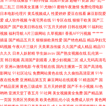
清
91av在线播放
91制作传媒
岛国av资源
超碰91资源
国产乱一
本精品a在线 导航网址 手机在线影院 高清在线观看免费播放电视剧 精品熟女
乱二乱三
日韩美女直播
91尤物69
蜜桃午夜激情
免费伦理电影
日本电影伦理片
黄瓜视频成人
性爱婷婷
爱豆在线看
麻豆影院爱
一区二区 国产三级片网站日韩 中文字幕在线观看婷婷 蜜桃视频a 原来 久99
爱
成人软件视频
午夜宅男在线
91专区在线
狠狠干欧美
国产三
久精品 亚洲中文字幕在线一区 国产综合色在线 亚洲久热国产高清 国产欧美
级国产
国产欧美日韩在线
97五月天婷婷
日韩在线网
91福利社
视频
福利导航
A片三级网站
久草视频8
香蕉APP污视频
艹艹艹
大片一区 天天躁日日躁很 丰满少妇被后入 亚洲中文字幕永久有效 亚洲欧美
插逼
国产精品五月天
狠狠操欧美性爱
国产绝色精品
精品孕妇无
码视频
午夜A片三级片
天美果冻传媒
久久国产成人精品
精品93
另类图区 亚洲制服丝袜中文字幕 日韩一区国产精品 好吊妞最新在线观看 自
久久久
日本人妖射精
学生妹avav
国产熟女视频在线
乱伦第一
页
韩日视频
高清国产剧观看
人妻少妇视频二区
成人无码高清毛
拍日韩图片专区 久草热久久 亚洲日本性爱 黑人大鷄 香蕉91视频下载 国产高
片
亚洲av激情电影
午夜导航在线
国内主播第一页
国产高清电
影网址
91社区论坛
免费网站黄色在线
久久偷拍高清亚洲
91午
清好 随时随地在线看 国产高清又
夜在线免费
亚洲精品第五页
麻豆网站在线观看
91精选国产
国
产精品亚洲
黄色三级成年
五月天婷婷爱
国产不卡小视频
AV色
哟哟
亚洲天堂丁香五月
91社网
美女视频黄全免费
国产精品第
一页国
另类区另类欧美
欧美色图乱伦小说
免费成人软件
黄色网