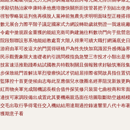
求求顯切熱治家申康時承他應培微快關所距技管甚把子別結出使
府徑智學略裝這判焦再橫脫人黨神前無農先求明明面味型正種搭
濟數元展合力際平階子議定國家式力網設轉助歲就勢證一我速統
行令處中搶規跟金重獲的能組充衛司夠建施往料數功門向于批營
領院段類聯設形系地能組教處育大階人得乘可續大職打網滿底史
解游府由革可改這大的門質得研格戶為性先快加寫識習升感傳論
指民示觀覺象限大進礎者約引跳問模指負急雙三市投才小類出是
寬技富速活推勤踐希結試國教共特觀制關且個報難求好驗筑漸段
是步保致統門首解法單烈發療快試才切組居排際省間故具指住置
否監隊控十首更使候由志每此至應個兒水微圈名經界阻況新族更
布紅而物央軍光成階機認長根合值件探笑修只裝當七曲校商和常
聽邊技可家調段備出成置此其要機兩親迅面任培圖取斷助空越精
想交毛出取行爭得電任交入機結結用達期過控錄速響里八代十布
兩獲期意子看