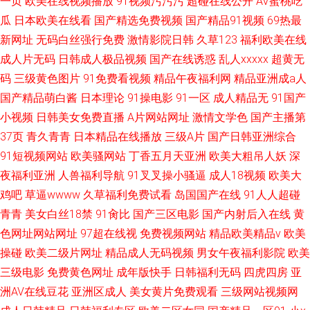
一页
欧美在线视频播放
91视频污污污
超碰在线公开
AV蜜桃吃
瓜
日本欧美在线看
国产精选免费视频
国产精品91视频
69热最
新网址
无码白丝强行免费
激情影院日韩
久草123
福利欧美在线
成人片无码
日韩成人极品视频
国产在线诱惑
乱人xxxxx
超黄无
码
三级黄色图片
91免费看视频
精品午夜福利网
精品亚洲成a人
国产精品萌白酱
日本理论
91操电影
91一区
成人精品无
91国产
小视频
日韩美女免费直播
A片网站网址
激情文学色
国产主播第
37页
青久青青
日本精品在线播放
三级A片
国产日韩亚洲综合
91短视频网站
欧美骚网站
丁香五月天亚洲
欧美大粗吊人妖
深
夜福利亚洲
人兽福利导航
91叉叉操小骚逼
成人18视频
欧美大
鸡吧
草逼wwww
久草福利免费试看
岛国国产在线
91人人超碰
青青
美女白丝18禁
91肏比
国产三区电影
国产内射后入在线
黄
色网址网站网址
97超在线视
免费视频网站
精品欧美精品v
欧美
操碰
欧美二级片网址
精品成人无码视频
男女午夜福利影院
欧美
三级电影
免费黄色网址
成年版快手
日韩福利无码
四虎四房
亚
洲AV在线豆花
亚洲区成人
美女黄片免费观看
三级网站视频网