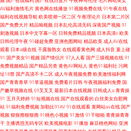
频
国产在线福利
国产在线日皮片
午夜神马伦理
毛片网站美女
AV福利激情毛片
黄色网在线播放
91视频免费在线
91午夜在线
福利在线视频导航
欧美喷潮一区二区
午夜理论片
日本第二片区
国产免费大片
精品呦视频
日本乱伦高清无码
深夜国产视频
91
刺激视频
日本中文字幕一区
日韩免费精品视频
日本高清v
欧美
日韩伦理午夜
91碰超免费
亚洲色图网站
精品欧美
成人AV在线
观看
日本a级在线
干露脸熟女
在线观看黄色网
成人抖音
爰上碰
91
国产美女91视频
国产情侣片
97人人看
国产三级视频在线
91
免费视频精品
国产精品另类
黄色AV网站人
黄色91福利社
污网
址18禁
国产高清不卡二区
成人午夜视频免费
欧美激情福利网
国产青青青草
91草逼视频
免费看片日韩
午夜视频福利免费
国
产嫩草视频在线
69叉叉叉
最新日本在线视频
日韩成人a
青青操
91
五月天婷婷
91短视频在线
国产在线观看的
白丝美女自慰网
站
91福利免费视频
加勒比91AV
91在线观看
黄网站av在线
国产
视频
狠狠擼狠狠擼
91桃色小视频
91激情
91干啪啪
青青操青青
干
主播诱惑无码专区
欧美视频电影
91播放
麻豆桃色网站
亚洲