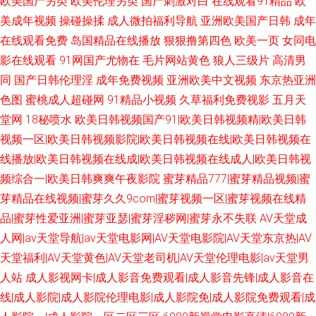
欧美国产另类
欧美伦理另类
国产刺激对白
在线观看91精品
欧
美成年视频
操碰操揉
成人微拍福利导航
亚洲欧美国产日韩
成年
在线观看免费
岛国精品在线播放
狠狠撸第四色
欧美一页
女同电
影在线观看
91网国产尤物在
毛片网站黄色
狼人三级片
高清男
同
国产日韩伦理淫
成年免费视频
亚洲欧美中文视频
东京热亚洲
色图
蜜桃成人超碰网
91精品小视频
久草福利免费视影
五月天
堂网
18秘喷水
欧美日韩视频国产91|欧美日韩视频精|欧美日韩
视频一区|欧美日韩视频影院|欧美日韩视频在线|欧美日韩视频在
线播放|欧美日韩视频在线成|欧美日韩视频在线成人|欧美日韩视
频综合一|欧美日韩爽爽午夜影院
蜜芽精品777|蜜芽精品视频|蜜
芽精品在线视频|蜜芽久久9com|蜜芽视频一区|蜜芽视频在线精
品|蜜芽性爱亚洲|蜜芽亚瑟|蜜芽淫秽网|蜜芽永不失联
AV天堂成
人网|av天堂导航|av天堂电影网|AV天堂电影院|AV天堂东京热|AV
天堂福利|AV天堂黄色|AV天堂老司机|AV天堂伦理电影|av天堂男
人站
成人影视网卡|成人影音免费观看|成人影音先锋|成人影音在
线|成人影院|成人影院伦理电影|成人影院免|成人影院免费观看|成